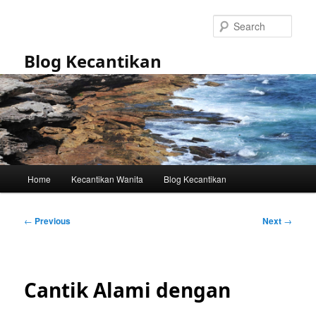
Skip
to
Sear
primary
content
Blog Kecantikan
Main
Home
Kecantikan Wanita
Blog Kecantikan
menu
Post
←
Previous
Next
→
navigation
Cantik Alami dengan