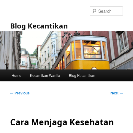
Skip
to
Sear
primary
content
Blog Kecantikan
Main
Home
Kecantikan Wanita
Blog Kecantikan
menu
Post
←
Previous
Next
→
navigation
Cara Menjaga Kesehatan