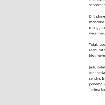
seseorang
Di Indone
mencoba m
menggunak
wajahmu.
Tidak lup
Menurut Y
bisa mem
Jadi, itu
Indonesia
sendiri. 
penampila
Terima ka