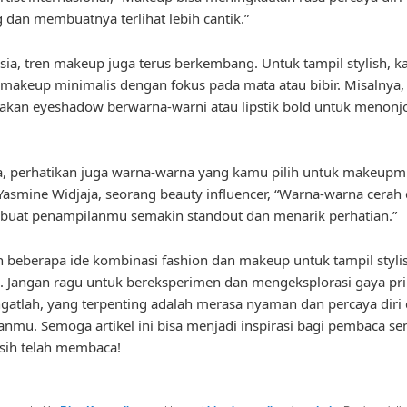
 dan membuatnya terlihat lebih cantik.”
sia, tren makeup juga terus berkembang. Untuk tampil stylish, k
akeup minimalis dengan fokus pada mata atau bibir. Misalnya,
an eyeshadow berwarna-warni atau lipstik bold untuk menonjol
a, perhatikan juga warna-warna yang kamu pilih untuk makeupm
asmine Widjaja, seorang beauty influencer, “Warna-warna cerah
buat penampilanmu semakin standout dan menarik perhatian.”
lah beberapa ide kombinasi fashion dan makeup untuk tampil stylis
. Jangan ragu untuk bereksperimen dan mengeksplorasi gaya pr
Ingatlah, yang terpenting adalah merasa nyaman dan percaya diri
nmu. Semoga artikel ini bisa menjadi inspirasi bagi pembaca s
sih telah membaca!