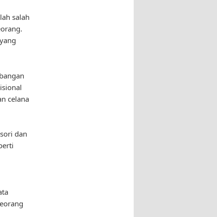
lah salah
eorang.
 yang
mbangan
sional
n celana
esori dan
perti
ata
seorang