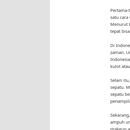
Pertama-t
satu cara
Menurut E
tepat bis
Di Indone
zaman. Un
Indonesi
kulot ata
Selain itu
sepatu. Me
sepatu be
penampil
Sekarang,
ampuh un
makeup ar