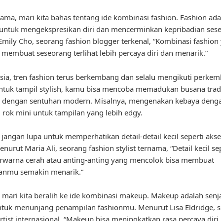
ama, mari kita bahas tentang ide kombinasi fashion. Fashion ada
 untuk mengekspresikan diri dan mencerminkan kepribadian ses
mily Cho, seorang fashion blogger terkenal, “Kombinasi fashion
a membuat seseorang terlihat lebih percaya diri dan menarik.”
sia, tren fashion terus berkembang dan selalu mengikuti perke
tuk tampil stylish, kamu bisa mencoba memadukan busana tradi
a dengan sentuhan modern. Misalnya, mengenakan kebaya denga
u rok mini untuk tampilan yang lebih edgy.
, jangan lupa untuk memperhatikan detail-detail kecil seperti aks
nurut Maria Ali, seorang fashion stylist ternama, “Detail kecil se
rwarna cerah atau anting-anting yang mencolok bisa membuat
anmu semakin menarik.”
 mari kita beralih ke ide kombinasi makeup. Makeup adalah senj
tuk menunjang penampilan fashionmu. Menurut Lisa Eldridge, 
tist internasional, “Makeup bisa meningkatkan rasa percaya diri