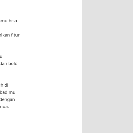
amu bisa
kan fitur
u.
 dan bold
h di
ibadimu
 dengan
emua.