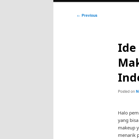
Post
←
Previous
navigation
Ide
Mak
Ind
Posted on
N
Halo pemb
yang bis
makeup y
menarik p