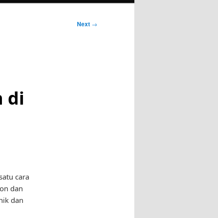
Next
→
 di
satu cara
ion dan
nik dan