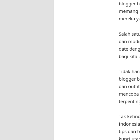
blogger b
memang me
mereka ya
Salah sat
dan modis
date deng
bagi kita
Tidak han
blogger b
dan outfi
mencoba h
terpenting
Tak ketin
Indonesia
tips dan 
kunci uta