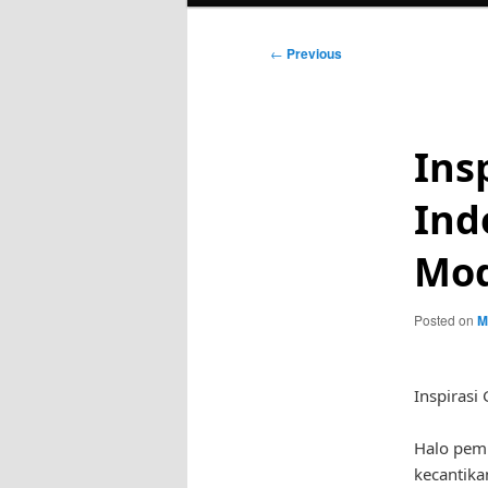
Post
←
Previous
navigation
Ins
Ind
Mod
Posted on
M
Inspirasi
Halo pemb
kecantika