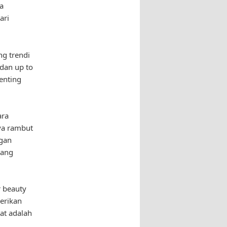
a
ari
ng trendi
 dan up to
enting
ara
aya rambut
ngan
yang
r beauty
berikan
hat adalah