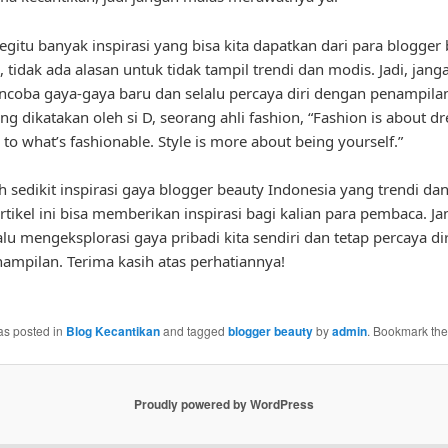
gitu banyak inspirasi yang bisa kita dapatkan dari para blogger
, tidak ada alasan untuk tidak tampil trendi dan modis. Jadi, jang
coba gaya-gaya baru dan selalu percaya diri dengan penampilan
ng dikatakan oleh si D, seorang ahli fashion, “Fashion is about d
 to what’s fashionable. Style is more about being yourself.”
ah sedikit inspirasi gaya blogger beauty Indonesia yang trendi da
tikel ini bisa memberikan inspirasi bagi kalian para pembaca. J
alu mengeksplorasi gaya pribadi kita sendiri dan tetap percaya di
nampilan. Terima kasih atas perhatiannya!
as posted in
Blog Kecantikan
and tagged
blogger beauty
by
admin
. Bookmark th
Proudly powered by WordPress