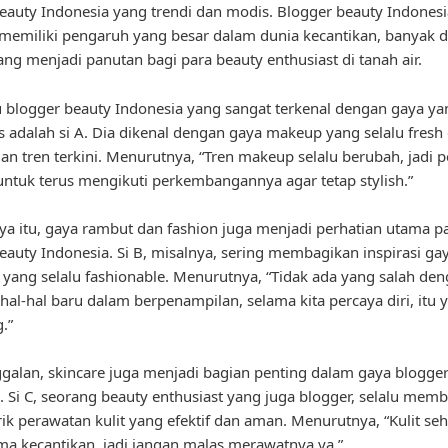
eauty Indonesia yang trendi dan modis. Blogger beauty Indonesi
miliki pengaruh yang besar dalam dunia kecantikan, banyak d
ng menjadi panutan bagi para beauty enthusiast di tanah air.
u blogger beauty Indonesia yang sangat terkenal dengan gaya ya
 adalah si A. Dia dikenal dengan gaya makeup yang selalu fresh
an tren terkini. Menurutnya, “Tren makeup selalu berubah, jadi p
 untuk terus mengikuti perkembangannya agar tetap stylish.”
ya itu, gaya rambut dan fashion juga menjadi perhatian utama p
eauty Indonesia. Si B, misalnya, sering membagikan inspirasi g
t yang selalu fashionable. Menurutnya, “Tidak ada yang salah de
al-hal baru dalam berpenampilan, selama kita percaya diri, itu 
.”
ggalan, skincare juga menjadi bagian penting dalam gaya blogge
. Si C, seorang beauty enthusiast yang juga blogger, selalu mem
trik perawatan kulit yang efektif dan aman. Menurutnya, “Kulit se
ma kecantikan, jadi jangan malas merawatnya ya.”