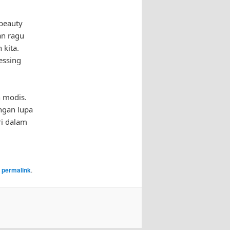
 beauty
an ragu
 kita.
ressing
n modis.
angan lupa
ri dalam
e
permalink
.