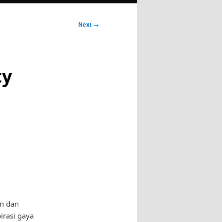
Next
→
ty
on dan
irasi gaya