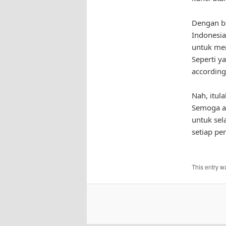
Dengan be
Indonesia
untuk men
Seperti ya
according
Nah, itul
Semoga ar
untuk sel
setiap pe
This entry w