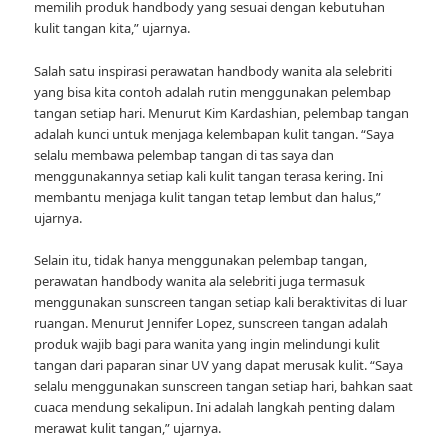
memilih produk handbody yang sesuai dengan kebutuhan
kulit tangan kita,” ujarnya.
Salah satu inspirasi perawatan handbody wanita ala selebriti
yang bisa kita contoh adalah rutin menggunakan pelembap
tangan setiap hari. Menurut Kim Kardashian, pelembap tangan
adalah kunci untuk menjaga kelembapan kulit tangan. “Saya
selalu membawa pelembap tangan di tas saya dan
menggunakannya setiap kali kulit tangan terasa kering. Ini
membantu menjaga kulit tangan tetap lembut dan halus,”
ujarnya.
Selain itu, tidak hanya menggunakan pelembap tangan,
perawatan handbody wanita ala selebriti juga termasuk
menggunakan sunscreen tangan setiap kali beraktivitas di luar
ruangan. Menurut Jennifer Lopez, sunscreen tangan adalah
produk wajib bagi para wanita yang ingin melindungi kulit
tangan dari paparan sinar UV yang dapat merusak kulit. “Saya
selalu menggunakan sunscreen tangan setiap hari, bahkan saat
cuaca mendung sekalipun. Ini adalah langkah penting dalam
merawat kulit tangan,” ujarnya.