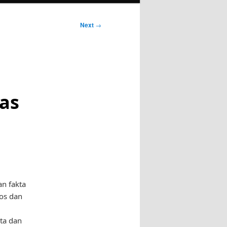
Next
→
as
an fakta
tos dan
ta dan