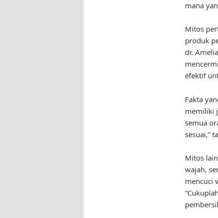
mana yang
Mitos per
produk pe
dr. Ameli
mencermin
efektif un
Fakta yan
memiliki 
semua ora
sesuai,” 
Mitos lai
wajah, se
mencuci w
“Cukuplah
pembersih