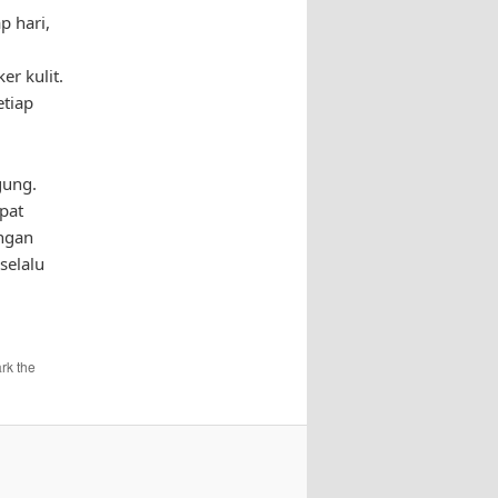
p hari,
r kulit.
etiap
gung.
pat
angan
selalu
rk the