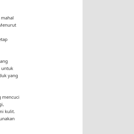
n mahal
 Menurut
etap
rang
k untuk
oduk yang
g mencuci
i,
 kulit.
gunakan