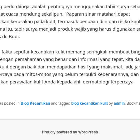
g perlu diingat adalah pentingnya menggunakan tabir surya setia
at cuaca mendung sekalipun. “Paparan sinar matahari dapat
an kerusakan pada kulit, termasuk penuaan dini dan risiko kanke
na itu, tabir surya menjadi produk wajib yang harus digunakan s
s dr. Budi.
 fakta seputar kecantikan kulit memang seringkali membuat bin
ngan pemahaman yang benar dan informasi yang tepat, kita da
ulit dengan baik dan mendapatkan hasil yang maksimal. Jadi, j
caya pada mitos-mitos yang belum terbukti kebenarannya, dan 
ikan perawatan kulit Anda kepada ahli dermatologi terpercaya.
as posted in
Blog Kecantikan
and tagged
blog kecantikan kulit
by
admin
. Bookma
Proudly powered by WordPress