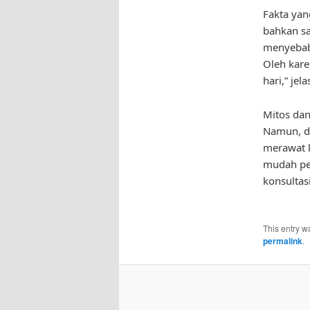
Fakta yan
bahkan sa
menyebabk
Oleh kare
hari,” jela
Mitos dan
Namun, de
merawat k
mudah per
konsultas
This entry w
permalink
.