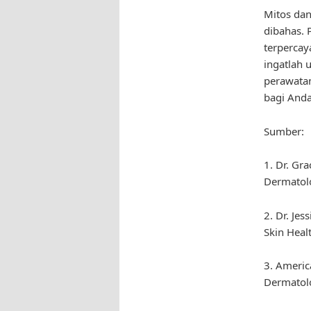
Mitos dan
dibahas. 
terpercay
ingatlah 
perawatan
bagi Anda
Sumber:
1. Dr. Gr
Dermatolo
2. Dr. Je
Skin Healt
3. Americ
Dermatolo