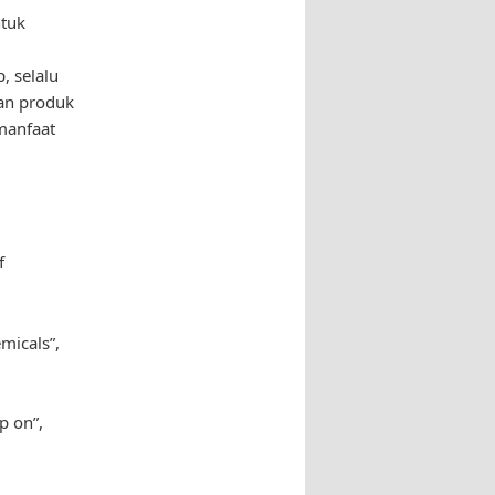
ntuk
, selalu
an produk
manfaat
f
micals”,
p on”,