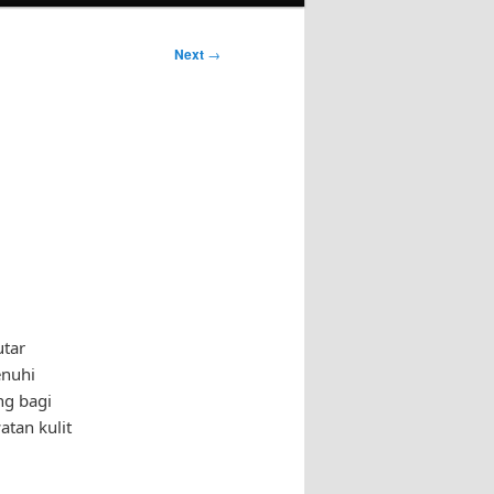
Next
→
utar
enuhi
ng bagi
tan kulit