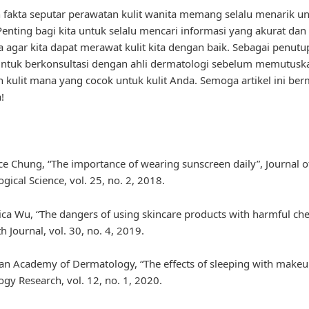
 fakta seputar perawatan kulit wanita memang selalu menarik u
Penting bagi kita untuk selalu mencari informasi yang akurat dan
a agar kita dapat merawat kulit kita dengan baik. Sebagai penutup
untuk berkonsultasi dengan ahli dermatologi sebelum memutusk
 kulit mana yang cocok untuk kulit Anda. Semoga artikel ini ber
!
ace Chung, “The importance of wearing sunscreen daily”, Journal o
gical Science, vol. 25, no. 2, 2018.
ssica Wu, “The dangers of using skincare products with harmful che
h Journal, vol. 30, no. 4, 2019.
an Academy of Dermatology, “The effects of sleeping with makeu
gy Research, vol. 12, no. 1, 2020.