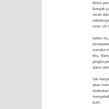
Mitos per
Banyak y
cerah dan
sebaiknya
sinar UV 
Selain it
perawata
mereka me
Wu, “Baha
jangka pa
alami dan
Tak hanya
akan memb
dilakukan
menyebabk
kulit.