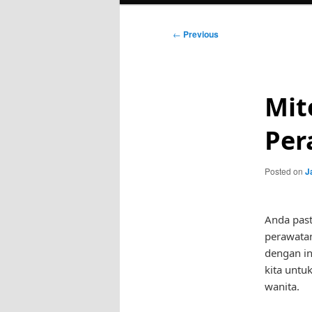
Post
←
Previous
navigation
Mit
Per
Posted on
J
Anda past
perawatan
dengan in
kita untu
wanita.