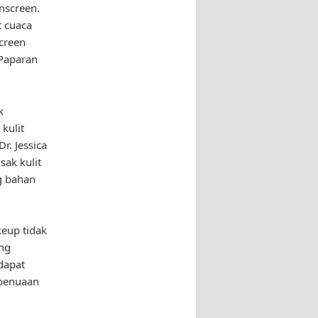
nscreen.
 cuaca
screen
 Paparan
k
kulit
r. Jessica
ak kulit
g bahan
eup tidak
ang
dapat
 penuaan