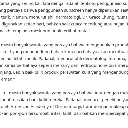
tama yang sering kali kita dengar adalah tentang penggunaan su
ang percaya bahwa penggunaan sunscreen hanya diperlukan saat
 terik. Namun, menurut ahli dermatologi, Dr. Grace Chung, “Sun
 digunakan setiap hari, bahkan saat cuaca mendung atau hujan.
masih tetap ada meskipun tidak terlihat mata.”
u, masih banyak wanita yang percaya bahwa menggunakan produ
n kulit yang mengandung bahan kimia berbahaya akan membuat 
njadi lebih cantik. Padahal, menurut ahli dermatologi ternama, D
n kimia berbahaya seperti mercury dan hydroquinone bisa merus
njang. Lebih baik pilih produk perawatan kulit yang mengandun
 aman.”
 itu, masih banyak wanita yang percaya bahwa tidur dengan mak
uat masalah bagi kulit mereka. Padahal, menurut penelitian y
 oleh American Academy of Dermatology, tidur dengan makeup 
an pori-pori tersumbat, iritasi kulit, dan bahkan mempercepat