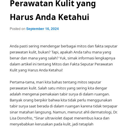
Perawatan Kulit yang
Harus Anda Ketahui
Posted on
September 16, 2024
Anda pasti sering mendengar berbagai mitos dan fakta seputar
perawatan kulit, bukan? Tapi, apakah Anda tahu mana yang
benar dan mana yang salah? Yuk, simak informasi lengkapnya
dalam artikel ini tentang Mitos dan Fakta Seputar Perawatan
Kulit yang Harus Anda Ketahui!
Pertama-tama, mari kita bahas tentang mitos seputar
perawatan kulit. Salah satu mitos yang sering kita dengar
adalah mengenai pemakaian tabir surya di dalam ruangan.
Banyak orang berpikir bahwa kita tidak perlu menggunakan
tabir surya saat berada di dalam ruangan karena tidak terpapar
sinar matahari langsung. Namun, menurut ahli dermatologi, Dr.
Lisa Donofrio, “Sinar ultraviolet dapat menembus kaca dan
menyebabkan kerusakan pada kulit, jadi tetaplah