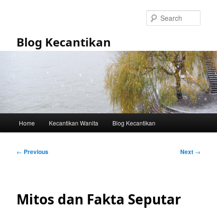
Skip
to
Sear
primary
content
Blog Kecantikan
Main
Home
Kecantikan Wanita
Blog Kecantikan
menu
Post
←
Previous
Next
→
navigation
Mitos dan Fakta Seputar