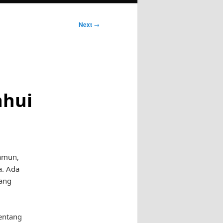
Next
→
ahui
Namun,
a. Ada
yang
tentang