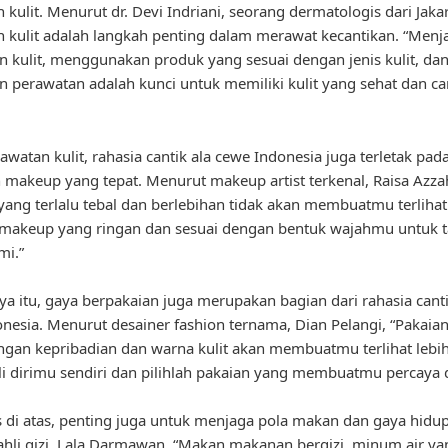
 kulit. Menurut dr. Devi Indriani, seorang dermatologis dari Jakar
 kulit adalah langkah penting dalam merawat kecantikan. “Menj
n kulit, menggunakan produk yang sesuai dengan jenis kulit, dan
 perawatan adalah kunci untuk memiliki kulit yang sehat dan can
rawatan kulit, rahasia cantik ala cewe Indonesia juga terletak pad
 makeup yang tepat. Menurut makeup artist terkenal, Raisa Azza
ang terlalu tebal dan berlebihan tidak akan membuatmu terlihat 
makeup yang ringan dan sesuai dengan bentuk wajahmu untuk t
mi.”
ya itu, gaya berpakaian juga merupakan bagian dari rahasia canti
nesia. Menurut desainer fashion ternama, Dian Pelangi, “Pakaia
ngan kepribadian dan warna kulit akan membuatmu terlihat lebi
ali dirimu sendiri dan pilihlah pakaian yang membuatmu percaya di
ps di atas, penting juga untuk menjaga pola makan dan gaya hidup
hli gizi, Lala Darmawan, “Makan makanan bergizi, minum air ya