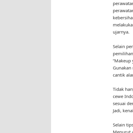
perawatan
perawatan
kebersiha
melakukan
ujarnya.
Selain pe
pemilihan
“Makeup y
Gunakan 
cantik ala
Tidak han
cewe Indo
sesuai de
Jadi, ken
Selain ti
Menurut a