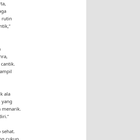
ta,
aga
 rutin
tik,”
a
hra,
cantik.
ampil
k ala
n yang
h menarik.
ri.”
 sehat.
ng cukup,