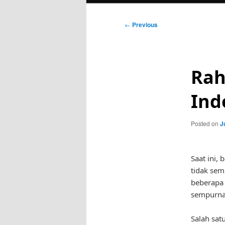
Post
←
Previous
navigation
Rah
Ind
Posted on
J
Saat ini,
tidak sem
beberapa 
sempurna
Salah sat