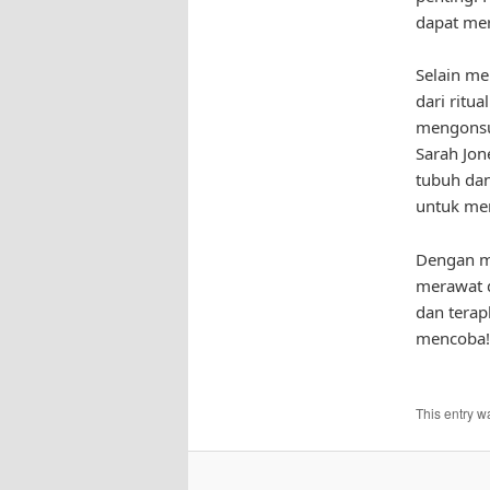
dapat me
Selain me
dari ritua
mengonsum
Sarah Jo
tubuh dan
untuk men
Dengan me
merawat d
dan terap
mencoba!
This entry w