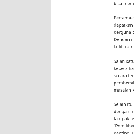
bisa memb
Pertama-t
dapatkan 
berguna b
Dengan me
kulit, ra
Salah sat
kebersiha
secara te
pembersih
masalah ku
Selain it
dengan m
tampak leb
“Pemiliha
penting.