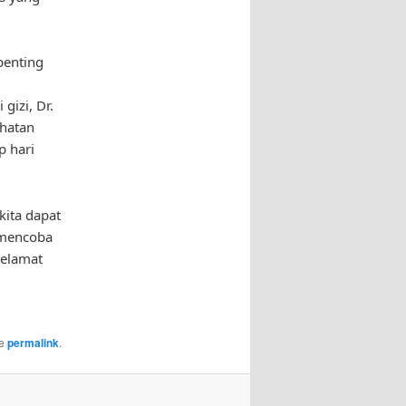
penting
gizi, Dr.
hatan
p hari
kita dapat
k mencoba
selamat
he
permalink
.