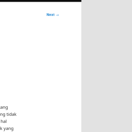
Next
→
tang
ang tidak
 hal
ik yang