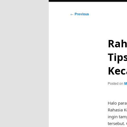
Post
←
Previous
navigation
Rah
Tip
Kec
Posted on
M
Halo para
Rahasia Ke
ingin tam
tersebut.