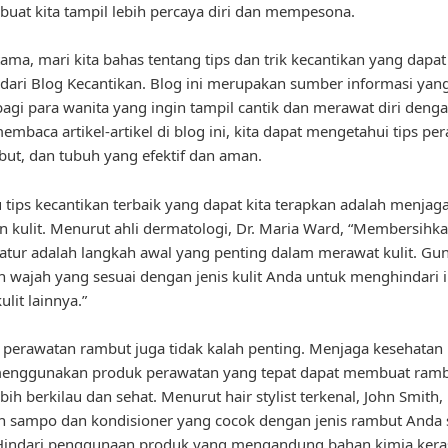
uat kita tampil lebih percaya diri dan mempesona.
ama, mari kita bahas tentang tips dan trik kecantikan yang dapat 
dari Blog Kecantikan. Blog ini merupakan sumber informasi yan
agi para wanita yang ingin tampil cantik dan merawat diri denga
mbaca artikel-artikel di blog ini, kita dapat mengetahui tips pe
mbut, dan tubuh yang efektif dan aman.
u tips kecantikan terbaik yang dapat kita terapkan adalah menjag
n kulit. Menurut ahli dermatologi, Dr. Maria Ward, “Membersihk
ratur adalah langkah awal yang penting dalam merawat kulit. Gu
 wajah yang sesuai dengan jenis kulit Anda untuk menghindari ir
lit lainnya.”
u, perawatan rambut juga tidak kalah penting. Menjaga kesehatan
enggunakan produk perawatan yang tepat dapat membuat rambu
ih berkilau dan sehat. Menurut hair stylist terkenal, John Smith,
n sampo dan kondisioner yang cocok dengan jenis rambut Anda 
 Hindari penggunaan produk yang mengandung bahan kimia kera