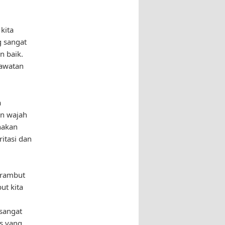
kita
g sangat
n baik.
rawatan
a
an wajah
nakan
itasi dan
 rambut
t kita
sangat
s yang