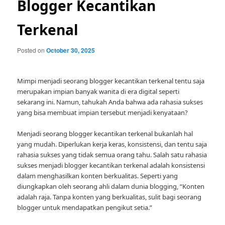
Blogger Kecantikan
Terkenal
Posted on
October 30, 2025
Mimpi menjadi seorang blogger kecantikan terkenal tentu saja
merupakan impian banyak wanita di era digital seperti
sekarang ini. Namun, tahukah Anda bahwa ada rahasia sukses
yang bisa membuat impian tersebut menjadi kenyataan?
Menjadi seorang blogger kecantikan terkenal bukanlah hal
yang mudah. Diperlukan kerja keras, konsistensi, dan tentu saja
rahasia sukses yang tidak semua orang tahu. Salah satu rahasia
sukses menjadi blogger kecantikan terkenal adalah konsistensi
dalam menghasilkan konten berkualitas. Seperti yang
diungkapkan oleh seorang ahli dalam dunia blogging, “Konten
adalah raja. Tanpa konten yang berkualitas, sulit bagi seorang
blogger untuk mendapatkan pengikut setia.”