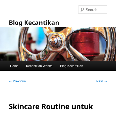
Skip
to
Sear
primary
content
Blog Kecantikan
Main
Home
Kecantikan Wanita
Blog Kecantikan
menu
Post
←
Previous
Next
→
navigation
Skincare Routine untuk