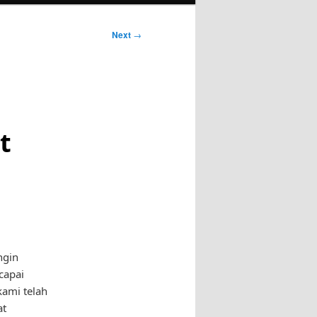
Next
→
t
ngin
capai
kami telah
at