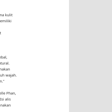
a kulit
emiliki
t
ebal,
tural.
unakan
uh wajah.
n.”
elle Phan,
si alis
unakan