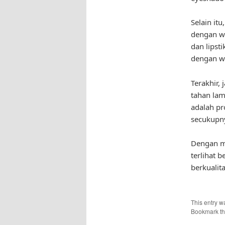
Selain it
dengan wa
dan lipst
dengan wa
Terakhir,
tahan lam
adalah pr
secukupny
Dengan me
terlihat 
berkualit
This entry w
Bookmark t