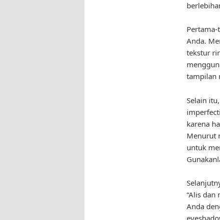
berlebiha
Pertama-t
Anda. Men
tekstur r
menggunak
tampilan 
Selain it
imperfect
karena ha
Menurut m
untuk me
Gunakanl
Selanjutn
“Alis dan
Anda deng
eyeshado