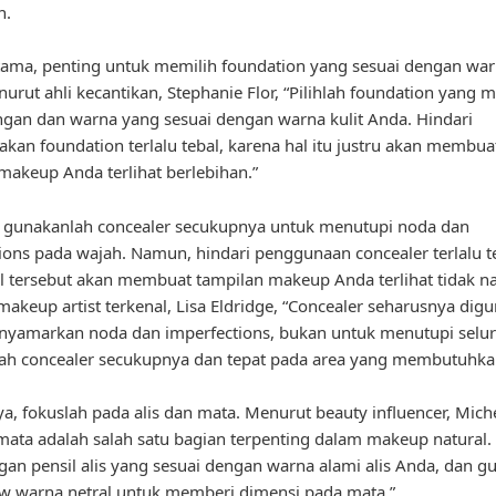
n.
ama, penting untuk memilih foundation yang sesuai dengan warn
urut ahli kecantikan, Stephanie Flor, “Pilihlah foundation yang m
ingan dan warna yang sesuai dengan warna kulit Anda. Hindari
an foundation terlalu tebal, karena hal itu justru akan membua
makeup Anda terlihat berlebihan.”
u, gunakanlah concealer secukupnya untuk menutupi noda dan
ions pada wajah. Namun, hindari penggunaan concealer terlalu t
l tersebut akan membuat tampilan makeup Anda terlihat tidak na
akeup artist terkenal, Lisa Eldridge, “Concealer seharusnya dig
nyamarkan noda dan imperfections, bukan untuk menutupi selur
ah concealer secukupnya dan tepat pada area yang membutuhka
ya, fokuslah pada alis dan mata. Menurut beauty influencer, Mich
 mata adalah salah satu bagian terpenting dalam makeup natural. I
an pensil alis yang sesuai dengan warna alami alis Anda, dan g
w warna netral untuk memberi dimensi pada mata.”