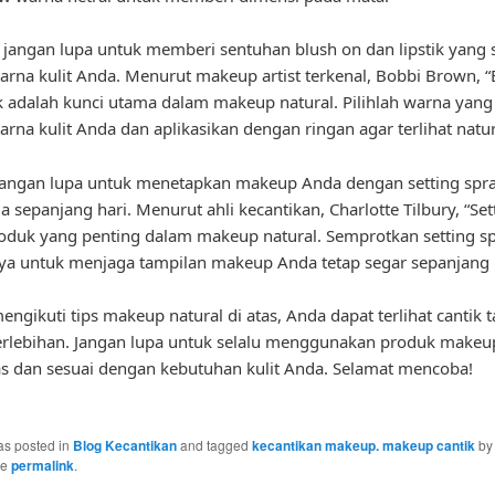
u, jangan lupa untuk memberi sentuhan blush on dan lipstik yang 
rna kulit Anda. Menurut makeup artist terkenal, Bobbi Brown, “
ik adalah kunci utama dalam makeup natural. Pilihlah warna yang
rna kulit Anda dan aplikasikan dengan ringan agar terlihat natur
 jangan lupa untuk menetapkan makeup Anda dengan setting spr
a sepanjang hari. Menurut ahli kecantikan, Charlotte Tilbury, “Set
oduk yang penting dalam makeup natural. Semprotkan setting s
a untuk menjaga tampilan makeup Anda tetap segar sepanjang h
ngikuti tips makeup natural di atas, Anda dapat terlihat cantik 
berlebihan. Jangan lupa untuk selalu menggunakan produk makeu
as dan sesuai dengan kebutuhan kulit Anda. Selamat mencoba!
as posted in
Blog Kecantikan
and tagged
kecantikan makeup. makeup cantik
b
he
permalink
.