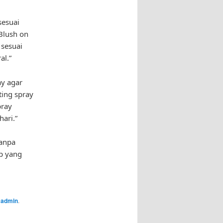
sesuai
Blush on
 sesuai
al.”
ay agar
ting spray
pray
ari.”
tanpa
p yang
y
admin
.