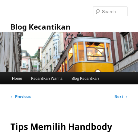
Skip
to
Sear
primary
content
Blog Kecantikan
Main
Home
Kecantikan Wanita
Blog Kecantikan
menu
Post
←
Previous
Next
→
navigation
Tips Memilih Handbody