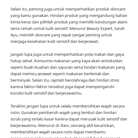
Selain itu, penting juga untuk memperhatikan produk skincare
yang kamu gunakan. Hindari produk yang mengandung bahan
kimia keras dan pilihlah produk yang memiliki kandungan alami
serta ramah untuk kulit sensitif. Menurut Beauty Expert, Sarah
Ayu, memilih skincare yang tepat sangat penting untuk
menjaga kesehatan kulit sensitif dan berjerawat.
Jangan lupa juga untuk memperhatikan pola makan dan gaya
hidup sehat. Konsumsi makanan yang kaya akan antioksidan
seperti buah-buahan dan sayuran serta hindari makanan yang
dapat memicu jerawat seperti makanan berlemak dan
berminyak. Selain itu, rajinlah berolahraga dan hindari stres
karena faktor-faktor tersebut juga dapat mempengaruhi
kondisi kulit sensitif dan berjerawatmu.
Terakhir, jangan lupa untuk selalu membersihkan wajah secara
rutin. Gunakan pembersih wajah yang lembut dan hindari
scrub yang terlalu kasar karena dapat merusak kulit sensitif dan
berjerawatmu. Menurut dr. Rani, seorang ahli kecantikan,
membersihkan wajah secara rutin dapat membantu