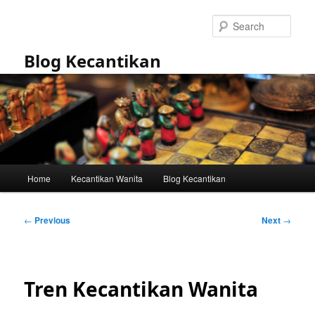
Skip
to
Sear
primary
content
Blog Kecantikan
Main
Home
Kecantikan Wanita
Blog Kecantikan
menu
Post
←
Previous
Next
→
navigation
Tren Kecantikan Wanita