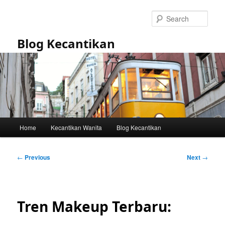
Skip
to
Sear
primary
content
Blog Kecantikan
Main
Home
Kecantikan Wanita
Blog Kecantikan
menu
Post
←
Previous
Next
→
navigation
Tren Makeup Terbaru: