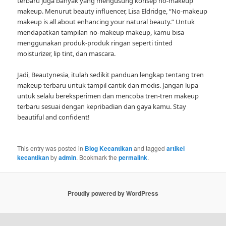
terbaru juga banyak yang mengusung konsep no-makeup
makeup. Menurut beauty influencer, Lisa Eldridge, “No-makeup
makeup is all about enhancing your natural beauty.” Untuk
mendapatkan tampilan no-makeup makeup, kamu bisa
menggunakan produk-produk ringan seperti tinted
moisturizer, lip tint, dan mascara.
Jadi, Beautynesia, itulah sedikit panduan lengkap tentang tren
makeup terbaru untuk tampil cantik dan modis. Jangan lupa
untuk selalu bereksperimen dan mencoba tren-tren makeup
terbaru sesuai dengan kepribadian dan gaya kamu. Stay
beautiful and confident!
This entry was posted in
Blog Kecantikan
and tagged
artikel
kecantikan
by
admin
. Bookmark the
permalink
.
Proudly powered by WordPress